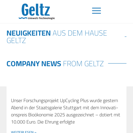
NEUIGKEITEN
AUS DEM HAUSE
GELTZ
COMPANY NEWS
FROM GELTZ
Unser For­schungs­pro­jekt UpCy­cling Plus wur­de ges­tern
Abend in der Staats­ga­le­rie Stutt­gart mit dem Inno­va­ti­
ons­preis Bio­öko­no­mie 2025 aus­ge­zeich­net – dotiert mit
10.000 Euro. Die Ehrung erfolgte
WEITERLESEN »