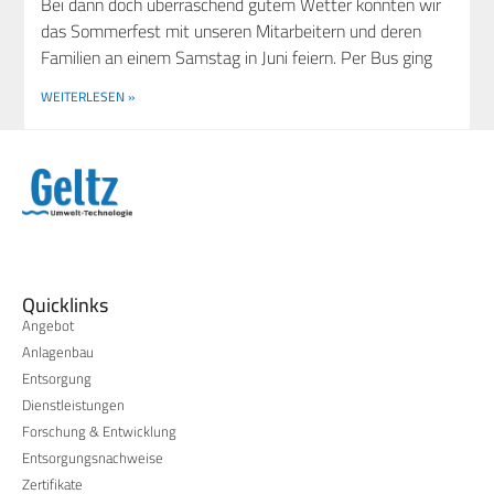
Bei dann doch über­ra­schend gutem Wet­ter konn­ten wir
das Som­mer­fest mit unse­ren Mit­ar­bei­tern und deren
Fami­li­en an einem Sams­tag in Juni fei­ern. Per Bus ging
WEITERLESEN »
Quicklinks
Angebot
Anlagenbau
Entsorgung
Dienstleistungen
Forschung & Entwicklung
Entsorgungsnachweise
Zertifikate