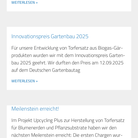
WEITERLESEN »
Inno­va­ti­ons­preis Gar­ten­bau 2025
Für unse­re Ent­wick­lung von Tor­fer­satz aus Bio­­­gas-Gär­­
pro­­duk­­ten wur­den wir mit dem Inno­va­ti­ons­preis Gar­ten­
bau 2025 geehrt. Wir durf­ten den Preis am 12.09.2025
auf dem Deut­schen Gartenbautag
WEITERLESEN »
Mei­len­stein erreicht!
Im Pro­jekt Upcy­cling Plus zur Her­stel­lung von Tor­fer­satz
für Blu­men­er­den und Pflanz­sub­stra­te haben wir den
nächs­ten Mei­len­stein erreicht: Die ers­ten Char­gen wur­