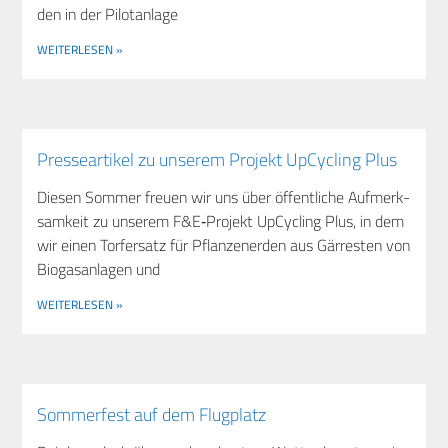
den in der Pilotanlage
WEITERLESEN »
Pres­se­ar­ti­kel zu unse­rem Pro­jekt UpCy­cling Plus
Die­sen Som­mer freu­en wir uns über öffent­li­che Auf­merk­
sam­keit zu unse­rem F&E‑Projekt UpCy­cling Plus, in dem
wir einen Tor­fer­satz für Pflan­zen­er­den aus Gär­res­ten von
Bio­gas­an­la­gen und
WEITERLESEN »
Som­mer­fest auf dem Flugplatz