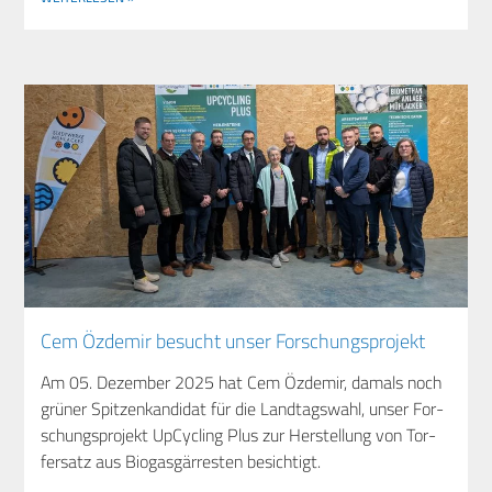
Cem Özd­emir besucht unser Forschungsprojekt
Am 05. Dezem­ber 2025 hat Cem Özd­emir, damals noch
grü­ner Spit­zen­kan­di­dat für die Land­tags­wahl, unser For­
schungs­pro­jekt UpCy­cling Plus zur Her­stel­lung von Tor­
fer­satz aus Bio­gas­gär­res­ten besichtigt.