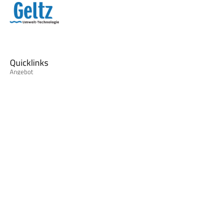
Quicklinks
Angebot
Anlagenbau
Entsorgung
Dienstleistungen
Forschung & Entwicklung
Entsorgungsnachweise
Zertifikate
Informationen
Entsorgungsnachweise
Allgemeine Geschäftsbedingungen
Impressum
Datenschutzerklärung